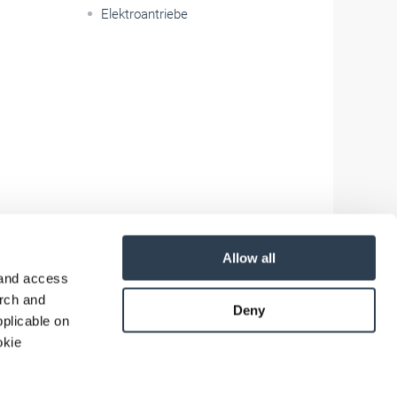
Elektroantriebe
Allow all
 and access
arch and
Deny
plicable on
okie