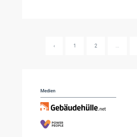
‹
1
2
...
Medien