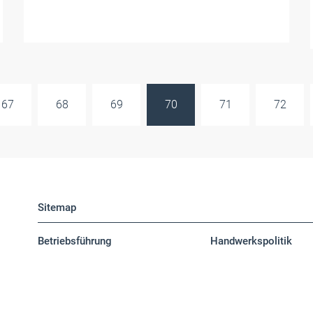
67
68
69
70
71
72
Sitemap
Betriebsführung
Handwerkspolitik