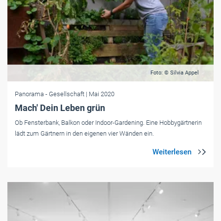
Foto: © Silvia Appel
Panorama
- Gesellschaft
| Mai 2020
Mach' Dein Leben grün
Ob Fensterbank, Balkon oder Indoor-­Gardening. Eine Hobbygärtnerin
lädt zum Gärtnern in den eigenen vier Wänden ein.