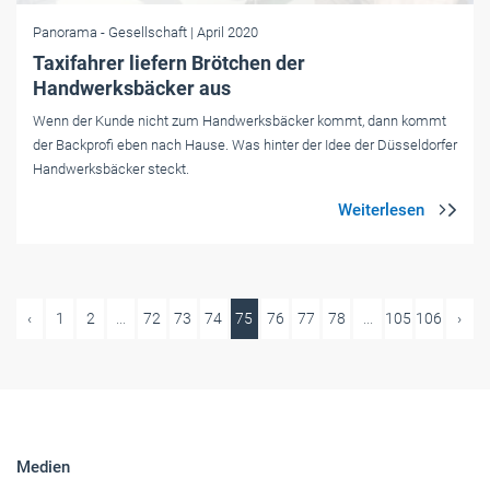
Panorama
- Gesellschaft
| April 2020
Taxifahrer liefern Brötchen der
Handwerksbäcker aus
Wenn der Kunde nicht zum Handwerksbäcker kommt, dann kommt
der Backprofi eben nach Hause. Was hinter der Idee der Düsseldorfer
Handwerksbäcker steckt.
‹
1
2
...
72
73
74
75
76
77
78
...
105
106
›
Medien