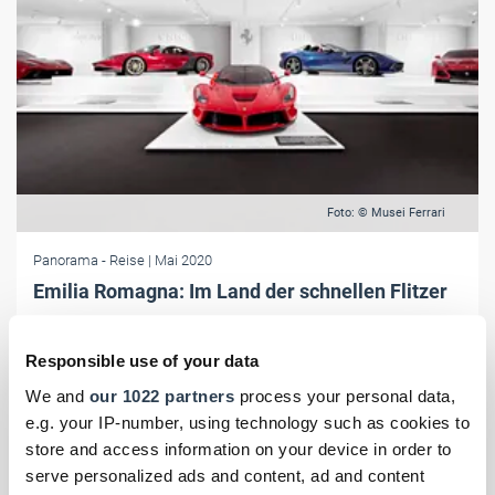
Foto: © Musei Ferrari
Panorama
- Reise
| Mai 2020
Emilia Romagna: Im Land der schnellen Flitzer
In der Emilia Romagna wird Autogeschichte geschrieben. Den edlen
Karossen in leuchtenden Farben wird zum zweiten Mal das "Motor
Responsible use of your data
Valley Fest" gewidmet. In Corona-Zeiten leider nur digital. Aber
We and
our 1022 partners
process your personal data,
immerhin!
e.g. your IP-number, using technology such as cookies to
store and access information on your device in order to
serve personalized ads and content, ad and content