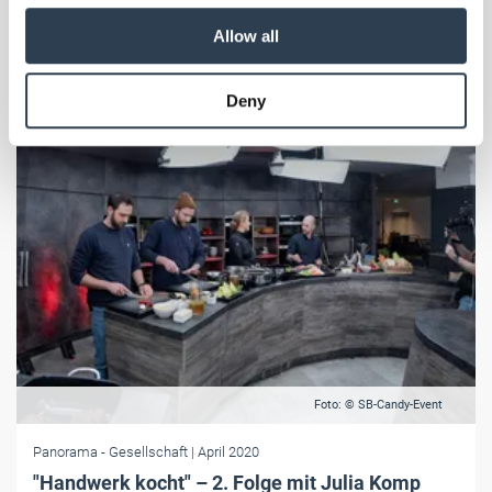
our social media, advertising and analytics partners who
Allow all
may combine it with other information that you’ve
provided to them or that they’ve collected from your use
Deny
of their services.
Weitere Informationen:
Impressum
Datenschutz
Foto: © SB-Candy-Event
Panorama
- Gesellschaft
| April 2020
"Handwerk kocht" – 2. Folge mit Julia Komp