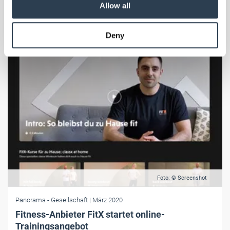
Allow all
may combine it with other information that you’ve
provided to them or that they’ve collected from your use
Deny
of their services.
Weitere Informationen:
Impressum
Datenschutz
Foto: © Screenshot
Panorama
- Gesellschaft
| März 2020
Fitness-Anbieter FitX startet online-
Trainingsangebot