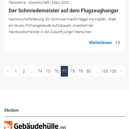
Panorama
- Gesellschaft
| März 2020
Der Schmiedemeister auf dem Flugzeughangar
Nachwuchsförderung: Ein Schmied macht Nägel mit Köpfen. Statt
ein teures Firmengebäude aufzubauen, investiert der
Handwerksmeister in die Zukunft junger Menschen.
‹
1
2
...
74
75
76
77
78
79
80
...
105
106
›
Medien