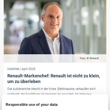
Foto: © Renault
Mobilität
| April 2025
Renault-Markenchef: Renault ist nicht zu klein,
um zu überleben
Die Autobranche steckt in der Krise. Elektroautos verkaufen sich
schlecht, die Nachfrage ist geringer als erwartet. Im Interview
sprachen wir mit Renault-Markenchef Fabrice Cambolive über die
Responsible use of your data
Strategie und Zukunftspläne des französischen Konzerns.