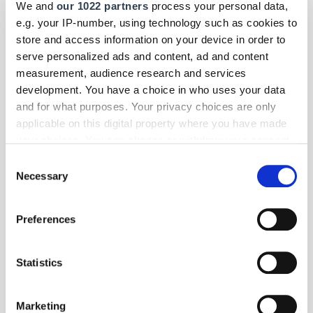
We and
our 1022 partners
process your personal data,
e.g. your IP-number, using technology such as cookies to
store and access information on your device in order to
serve personalized ads and content, ad and content
measurement, audience research and services
development. You have a choice in who uses your data
and for what purposes. Your privacy choices are only
applicable on this digital property where you have made
your choices. You can change or withdraw your consent
any time from the Cookie Declaration or by clicking on
Consent
the Privacy trigger icon.
Necessary
Selection
If you allow, we would also like to:
Preferences
Collect information about your geographical location
which can be accurate to within several meters
Foto: © Subaru/André Tillmann
Identify your device by actively scanning it for
Statistics
Mobilität
- Pkw
| April 2025
specific characteristics (fingerprinting)
Forester in Neuauflage
Find out more about how your personal data is processed
Marketing