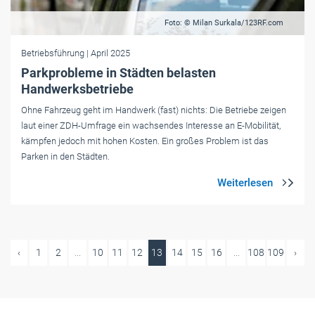
Foto: © Milan Surkala/123RF.com
Betriebsführung
| April 2025
Parkprobleme in Städten belasten
Handwerksbetriebe
Ohne Fahrzeug geht im Handwerk (fast) nichts: Die Betriebe zeigen
laut einer ZDH-Umfrage ein wachsendes Interesse an E-Mobilität,
kämpfen jedoch mit hohen Kosten. Ein großes Problem ist das
Parken in den Städten.
‹
1
2
...
10
11
12
13
14
15
16
...
108
109
›