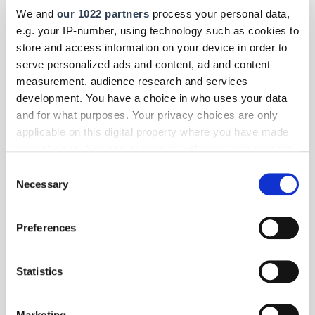
Zudem hat Toyota den Aygo bereits in der Basisversion
We and
our 1022 partners
process your personal data,
grundsätzlich mit der elektronischen Stabilitätskontrolle VSC und der
e.g. your IP-number, using technology such as cookies to
Antriebsschlupfregelung TRC ausgestattet.
store and access information on your device in order to
serve personalized ads and content, ad and content
measurement, audience research and services
development. You have a choice in who uses your data
and for what purposes. Your privacy choices are only
applicable on this digital property where you have made
your choices. You can change or withdraw your consent
any time from the Cookie Declaration or by clicking on
Consent
the Privacy trigger icon.
Necessary
Selection
If you allow, we would also like to:
Preferences
Collect information about your geographical location
which can be accurate to within several meters
Identify your device by actively scanning it for
Statistics
specific characteristics (fingerprinting)
Find out more about how your personal data is processed
Marketing