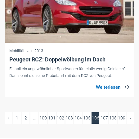
Mobilität
| Juli 2013
Peugeot RCZ: Doppelwölbung im Dach
Es soll ein ungewöhnlicher Sportwagen für relativ wenig Geld sein?
Dann lohnt sich eine Probefahrt mit dem RCZ von Peugeot.
‹
1
2
...
100
101
102
103
104
105
106
107
108
109
›