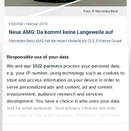
Foto: © Mercedes-Benz
Mobilität
| Februar 2018
Neue AMG: Da kommt keine Langeweile auf
Mercedes-Benz AMG hat die neuen Modelle als CLS, E-Klasse Coupé
sowie E-Klasse Cabriolet eingeführt. Preise stehen noch nicht fest.
Responsible use of your data
We and
our 1022 partners
process your personal data,
e.g. your IP-number, using technology such as cookies to
store and access information on your device in order to
serve personalized ads and content, ad and content
measurement, audience research and services
development. You have a choice in who uses your data
and for what purposes. Your privacy choices are only
applicable on this digital property where you have made
your choices. You can change or withdraw your consent
any time from the Cookie Declaration or by clicking on