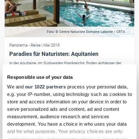
Foto: © Centre Naturiste Domaine Laborde / CRTA
Panorama
- Reise
| Mai 2015
Paradies für Naturisten: Aquitanien
In der Aquitaine, im Südwesten Frankreichs, finden Anhänger der
Freikörperkultur zahlreiche Freizeit-, Sport- und Wellness-Angebote
sowie Unterkünfte, die ganz auf ihre Bedürfnisse zugeschnitten sind.
Responsible use of your data
We and
our 1022 partners
process your personal data,
e.g. your IP-number, using technology such as cookies to
store and access information on your device in order to
serve personalized ads and content, ad and content
measurement, audience research and services
development. You have a choice in who uses your data
and for what purposes. Your privacy choices are only
applicable on this digital property where you have made