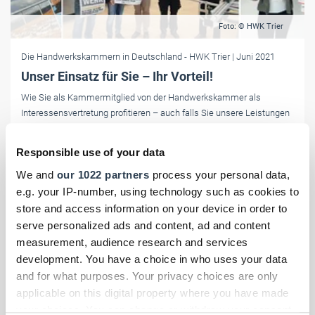
Foto: © HWK Trier
Die Handwerkskammern in Deutschland
- HWK Trier
| Juni 2021
Unser Einsatz für Sie – Ihr Vorteil!
Wie Sie als Kammermitglied von der Handwerkskammer als
Interessensvertretung profitieren – auch falls Sie unsere Leistungen
nicht in Anspruch nehmen.
Responsible use of your data
We and
our 1022 partners
process your personal data,
e.g. your IP-number, using technology such as cookies to
store and access information on your device in order to
serve personalized ads and content, ad and content
measurement, audience research and services
development. You have a choice in who uses your data
and for what purposes. Your privacy choices are only
applicable on this digital property where you have made
your choices. You can change or withdraw your consent