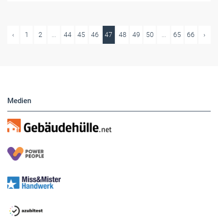
‹
1
2
...
44
45
46
47
48
49
50
...
65
66
›
Medien