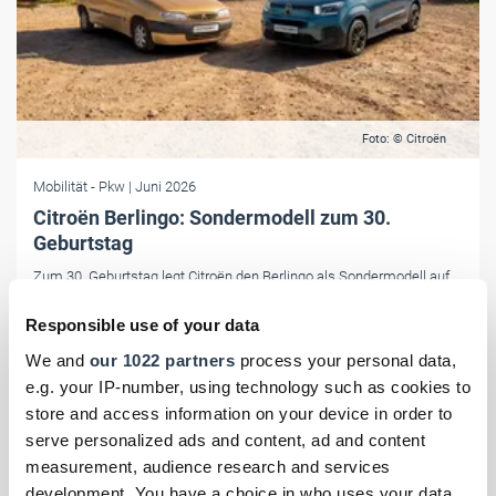
Foto: © Citroën
Mobilität
- Pkw
| Juni 2026
Citroën Berlingo: Sondermodell zum 30.
Geburtstag
Zum 30. Geburtstag legt Citroën den Berlingo als Sondermodell auf.
Die Edition bietet viele Extras, startet ab netto 22.957,98 Euro und ist
Responsible use of your data
vor allem für Gewerbetreibende und Familien interessant.
We and
our 1022 partners
process your personal data,
e.g. your IP-number, using technology such as cookies to
store and access information on your device in order to
serve personalized ads and content, ad and content
measurement, audience research and services
development. You have a choice in who uses your data