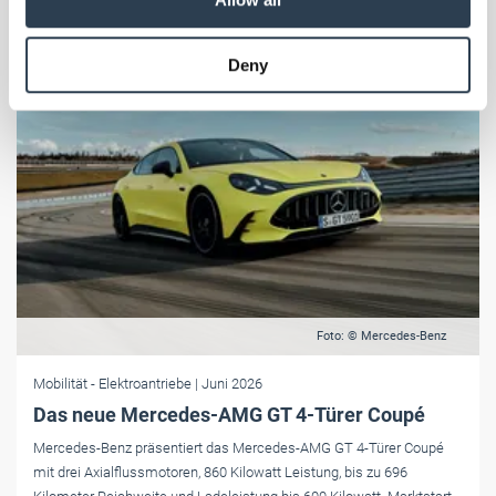
may combine it with other information that you’ve
provided to them or that they’ve collected from your use
Deny
of their services.
Weitere Informationen:
Impressum
Datenschutz
Foto: © Mercedes-Benz
Mobilität
- Elektroantriebe
| Juni 2026
Das neue Mercedes-AMG GT 4-Türer Coupé
Mercedes-Benz präsentiert das Mercedes-AMG GT 4-Türer Coupé
mit drei Axialflussmotoren, 860 Kilowatt Leistung, bis zu 696