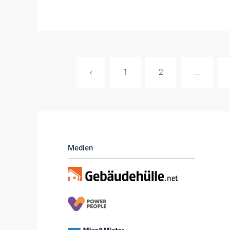
‹
1
2
...
Medien