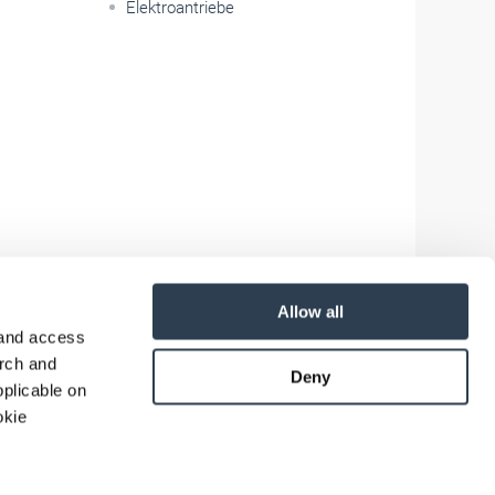
Elektroantriebe
Allow all
 and access
arch and
Deny
plicable on
okie