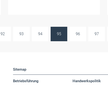
92
93
94
95
96
97
Sitemap
Betriebsführung
Handwerkspolitik