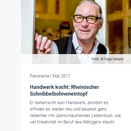
Foto: © Inga Geiser
Panorama
| Mai 2017
Handwerk kocht: Rheinischer
Schnibbelbohneneintopf
Er beherrscht sein Handwerk, zerstört es,
erfindet es wieder neu und beweist ganz
nebenbei mit überschäumender Lebenslust, wie
viel Kreativität im Beruf des Metzgers steckt.