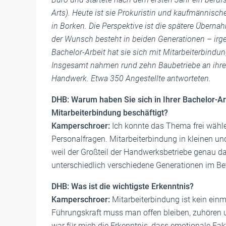
Arts). Heute ist sie Prokuristin und kaufmännisc
in Borken. Die Perspektive ist die spätere Überna
der Wunsch besteht in beiden Generationen – irg
Bachelor-Arbeit hat sie sich mit Mitarbeiterbindu
Insgesamt nahmen rund zehn Baubetriebe an ihrer 
Handwerk. Etwa 350 Angestellte antworteten.
DHB: Warum haben Sie sich in Ihrer Bachelor-Arb
Mitarbeiterbindung beschäftigt?
Kamperschroer:
Ich konnte das Thema frei wähle
Personalfragen. Mitarbeiterbindung in kleinen un
weil der Großteil der Handwerksbetriebe genau d
unterschiedlich verschiedene Generationen im Bet
DHB: Was ist die wichtigste Erkenntnis?
Kamperschroer:
Mitarbeiterbindung ist kein einm
Führungskraft muss man offen bleiben, zuhören 
war für mich die Erkenntnis, dass emotionale Fakt