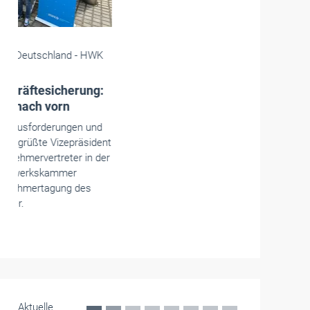
Die Handwerkskammern in Deutschland -
HWK
Münster
Entlastungspaket: HWK fordert
schnelle Umsetzung
Der Wirtschaftsförderungsausschuss der
Handwerkskammer Münster begrüßt die von der
Landesregierung angekündigten Maßnahmen
zum Bürokratieabbau ausdrücklich.
Mai 2026
Aktuelle
Ausgaben