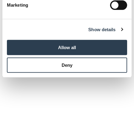
Find out more about how your personal data is processed
Marketing
and set your preferences in the
details section
.
We use cookies to personalise content and ads, to
Show details
provide social media features and to analyse our traffic.
We also share information about your use of our site with
our social media, advertising and analytics partners who
Allow all
may combine it with other information that you’ve
provided to them or that they’ve collected from your use
Deny
of their services.
Weitere Informationen:
Impressum
Datenschutz
Betriebsführung
Produktinformationen für Kunden: Geht das
auch digital?
Gesundheitshandwerker wie etwa Optiker müssen