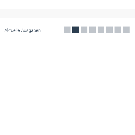
Produktinformationen derzeit noch in Papierform an Kunden
ausgeben. Der ZVA bestätigt: Eine rein digitale Version reicht laut
aktueller Gesetzeslage nicht aus.
August 2026
Aktuelle Ausgaben