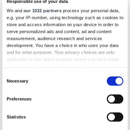
Responsible use of your data
We and
our 1022 partners
process your personal data,
e.g. your IP-number, using technology such as cookies to
Bitte geben Sie "Kommentar" rückwärts ein.
store and access information on your device in order to
serve personalized ads and content, ad and content
measurement, audience research and services
development. You have a choice in who uses your data
and for what purposes. Your privacy choices are only
applicable on this digital property where you have made
Absenden
your choices. You can change or withdraw your consent
any time from the Cookie Declaration or by clicking on
Consent
the Privacy trigger icon.
Necessary
Selection
Das könnte Sie auch interessieren:
If you allow, we would also like to:
Preferences
Collect information about your geographical location
which can be accurate to within several meters
Identify your device by actively scanning it for
Statistics
specific characteristics (fingerprinting)