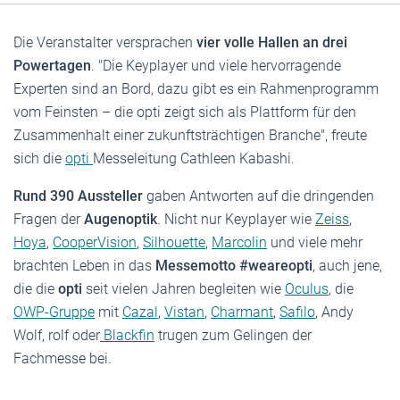
Die Veranstalter versprachen
vier volle Hallen an drei
Powertagen
. "Die Keyplayer und viele hervorragende
Experten sind an Bord, dazu gibt es ein Rahmenprogramm
vom Feinsten – die opti zeigt sich als Plattform für den
Zusammenhalt einer zukunftsträchtigen Branche", freute
sich die
opti
Messeleitung Cathleen Kabashi.
Rund 390 Aussteller
gaben Antworten auf die dringenden
Fragen der
Augenoptik
. Nicht nur Keyplayer wie
Zeiss
,
Hoya
,
CooperVision
,
Silhouette
,
Marcolin
und viele mehr
brachten Leben in das
Messemotto #weareopti
, auch jene,
die die
opti
seit vielen Jahren begleiten wie
Oculus
, die
OWP-Gruppe
mit
Cazal
,
Vistan
,
Charmant
,
Safilo
, Andy
Wolf, rolf oder
Blackfin
trugen zum Gelingen der
Fachmesse bei.