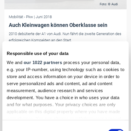
Foto: © Audi
Mobilität
- Pkw
| Juni 2018
Auch Kleinwagen können Oberklasse sein
2010 debütierte der A1 von Audi. Nun fährt die zweite Generation des
erfolgreichen Kompakten an den Start.
Responsible use of your data
We and
our 1022 partners
process your personal data,
e.g. your IP-number, using technology such as cookies to
store and access information on your device in order to
serve personalized ads and content, ad and content
measurement, audience research and services
development. You have a choice in who uses your data
and for what purposes. Your privacy choices are only
applicable on this digital property where you have made
your choices. You can change or withdraw your consent
any time from the Cookie Declaration or by clicking on
Consent