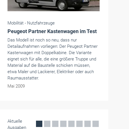
Mobilität -
Nutzfahrzeuge
Citroën: Nutzfahrzeuge für jeden
Bedarf
Schon die Standardmodelle decken jeden Bedarf
von 2,5 bis 17 Kubikmeter Ladevolumen ab.
Darüber hinaus kann jeder bei Citroën sein
individuelles Nutzfahrzeug ordern - mit
Spezialaufbauten oder einem auf seine
Bedürfnisse zugeschnittenen Innenausbau.
Dezember 2009
Aktuelle
Ausgaben