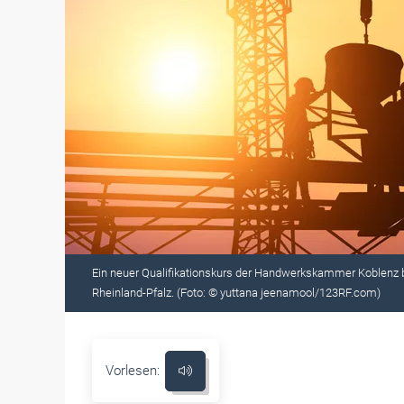
Ein neuer Qualifikationskurs der Handwerkskammer Koblenz 
Rheinland-Pfalz. (Foto: © yuttana jeenamool/123RF.com)
Vorlesen: