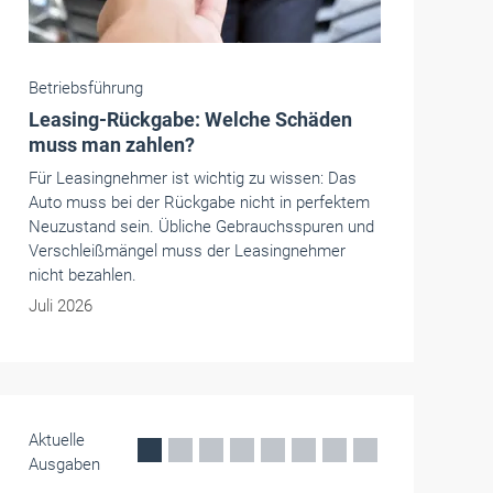
Die Handwerkskammern in Deutschland -
HWK
Koblenz
KI-Frühstück: Praxis-Tipps für Betriebe
Beim KI-Frühstück auf dem Campus Handwerk
in Koblenz erfuhren Betriebe, wie sie Künstliche
Intelligenz gewinnbringend im Betriebsalltag
einsetzen können.
Mai 2026
Aktuelle
Ausgaben