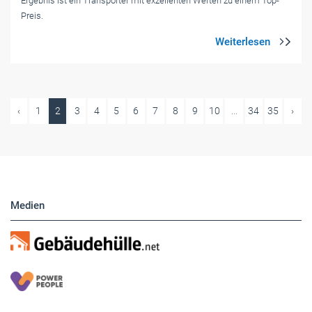
Ergebnis ist ein Transporter mit exzellenten Werten zu einem Top-
Preis.
‹
1
2
3
4
5
6
7
8
9
10
...
34
35
›
Medien