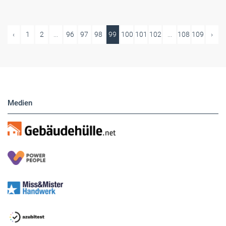
‹
1
2
...
96
97
98
99
100
101
102
...
108
109
›
Medien