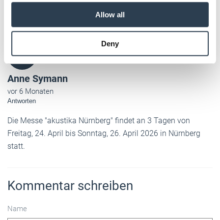
our social media, advertising and analytics partners who
Allow all
may combine it with other information that you’ve
provided to them or that they’ve collected from your use
Deny
of their services.
AS.
Weitere Informationen:
Impressum
Datenschutz
Anne Symann
vor 6 Monaten
Antworten
Die Messe "akustika Nürnberg" findet an 3 Tagen von
Freitag, 24. April bis Sonntag, 26. April 2026 in Nürnberg
statt.
Kommentar schreiben
Name