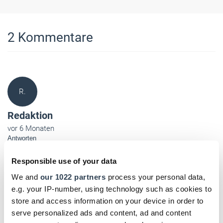
2
Kommentare
R.
Redaktion
vor 6 Monaten
Antworten
Responsible use of your data
Anne Symann:
Die Messe "akustika Nürnberg" findet an 3 Tagen von Freitag,
We and
our 1022 partners
process your personal data,
24. April bis Sonntag, 26. April 2026 in Nürnberg statt.
e.g. your IP-number, using technology such as cookies to
store and access information on your device in order to
Sehr geehrte Frau Symann,
serve personalized ads and content, ad and content