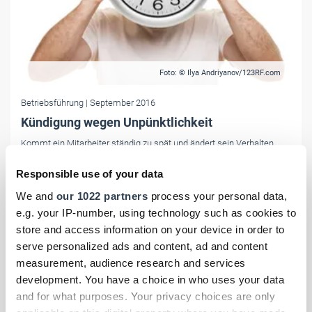
Foto: © Ilya Andriyanov/123RF.com
Betriebsführung
| September 2016
Kündigung wegen Unpünktlichkeit
Kommt ein Mitarbeiter ständig zu spät und ändert sein Verhalten
trotz Abmahnung nicht, kann der Chef ihn rausschmeißen. Es gibt
Responsible use of your data
aber Grenzen.
We and
our 1022 partners
process your personal data,
e.g. your IP-number, using technology such as cookies to
store and access information on your device in order to
serve personalized ads and content, ad and content
measurement, audience research and services
development. You have a choice in who uses your data
and for what purposes. Your privacy choices are only