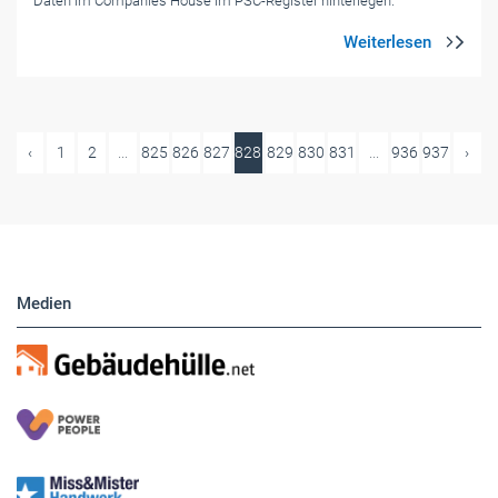
Daten im Companies House im PSC-Register hinterlegen.
‹
1
2
...
825
826
827
828
829
830
831
...
936
937
›
Medien