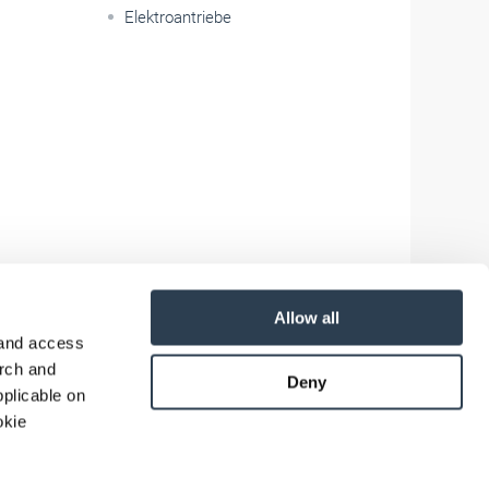
Elektroantriebe
Allow all
 and access
arch and
Deny
plicable on
okie