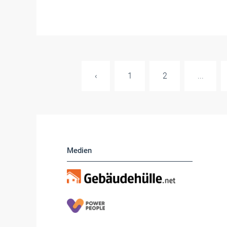
‹
1
2
...
Medien