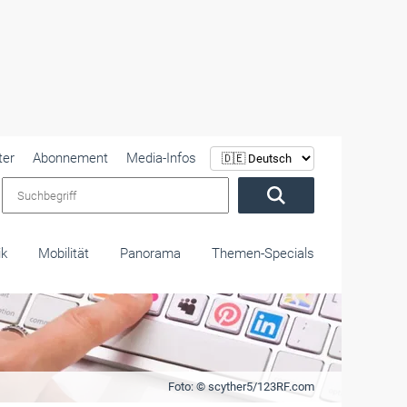
ter
Abonnement
Media-Infos
Suchbegriff
ik
Mobilität
Panorama
Themen-Specials
Foto: © scyther5/123RF.com