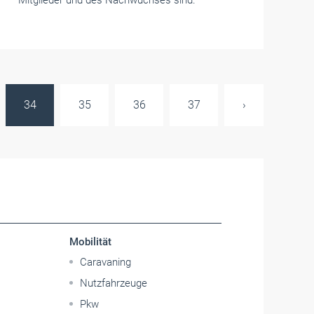
Mitglieder und des Nachwuchses sind.
34
35
36
37
›
Mobilität
Caravaning
Nutzfahrzeuge
Pkw