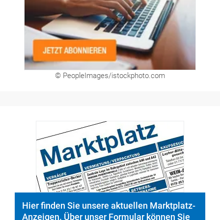
© PeopleImages/istockphoto.com