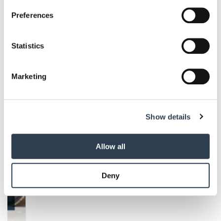
If you allow, we would also like to:
Preferences
Collect information about your geographical location
which can be accurate to within several meters
Identify your device by actively scanning it for
Statistics
Aktuelle Ausgaben
specific characteristics (fingerprinting)
Find out more about how your personal data is processed
Marketing
and set your preferences in the
details section
.
We use cookies to personalise content and ads, to
Show details
provide social media features and to analyse our traffic.
We also share information about your use of our site with
our social media, advertising and analytics partners who
Allow all
may combine it with other information that you’ve
provided to them or that they’ve collected from your use
Deny
of their services.
Weitere Informationen:
Impressum
Datenschutz