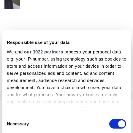
Responsible use of your data
We and
our 1022 partners
process your personal data,
e.g. your IP-number, using technology such as cookies to
Betriebsführung
store and access information on your device in order to
Leasing-Rückgabe: Welche Schäden muss man
serve personalized ads and content, ad and content
zahlen?
measurement, audience research and services
Für Leasingnehmer ist wichtig zu wissen: Das Auto muss bei der
development. You have a choice in who uses your data
Rückgabe nicht in perfektem Neuzustand sein. Übliche
and for what purposes. Your privacy choices are only
Gebrauchsspuren und Verschleißmängel muss der Leasingnehmer
applicable on this digital property where you have made
nicht bezahlen.
your choices. You can change or withdraw your consent
Juli 2026
any time from the Cookie Declaration or by clicking on
Consent
the Privacy trigger icon.
Necessary
Selection