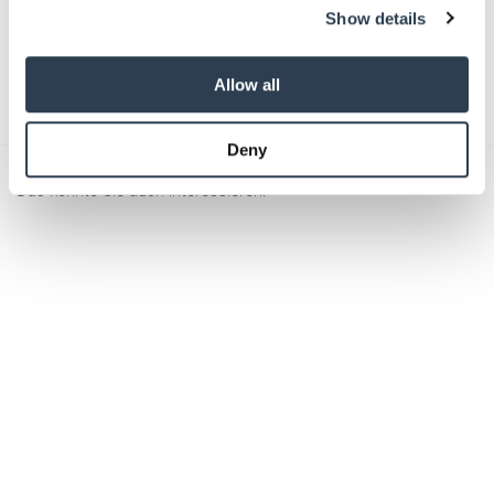
Show details
provide social media features and to analyse our traffic.
We also share information about your use of our site with
Absenden
our social media, advertising and analytics partners who
Allow all
may combine it with other information that you’ve
provided to them or that they’ve collected from your use
Deny
of their services.
Weitere Informationen:
Impressum
Datenschutz
Das könnte Sie auch interessieren: