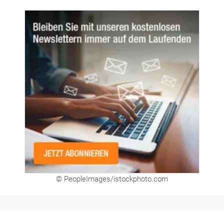
© PeopleImages/istockphoto.com