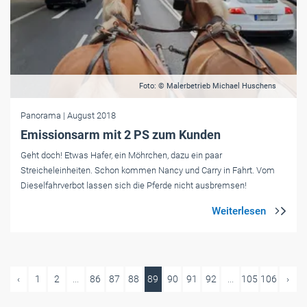
Foto: © Malerbetrieb Michael Huschens
Panorama
| August 2018
Emissionsarm mit 2 PS zum Kunden
Geht doch! Etwas Hafer, ein Möhrchen, dazu ein paar
Streicheleinheiten. Schon kommen Nancy und Carry in Fahrt. Vom
Dieselfahrverbot lassen sich die Pferde nicht ausbremsen!
‹
1
2
...
86
87
88
89
90
91
92
...
105
106
›