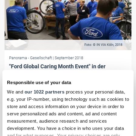
Foto: © IN VIA Köln, 2018
Panorama
- Gesellschaft
| September 2018
"Ford Global Caring Month Event" in der
Radwerkstatt
Responsible use of your data
Mit Corporate Social Responsibility (CSR) helfen: 26 Ford-
Mitarbeitende reparieren bei IN VIA Köln Fahrräder für Geflüchtete.
We and
our 1022 partners
process your personal data,
e.g. your IP-number, using technology such as cookies to
store and access information on your device in order to
serve personalized ads and content, ad and content
measurement, audience research and services
development. You have a choice in who uses your data
and for what purposes. Your privacy choices are only