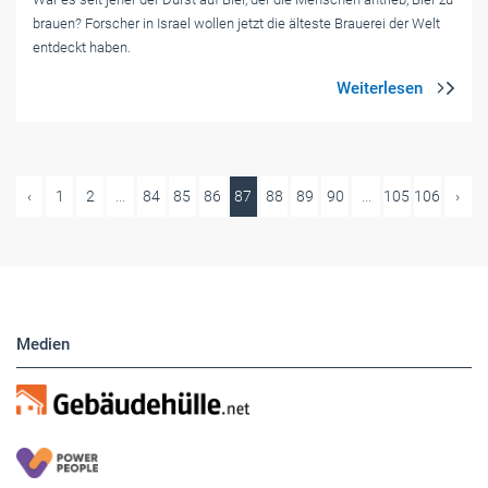
brauen? Forscher in Israel wollen jetzt die älteste Brauerei der Welt
entdeckt haben.
‹
1
2
...
84
85
86
87
88
89
90
...
105
106
›
Medien