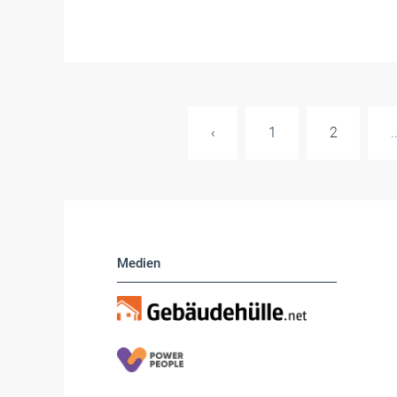
‹
1
2
.
Medien