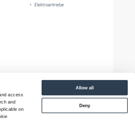
Elektroantriebe
Allow all
 and access
arch and
Deny
plicable on
okie