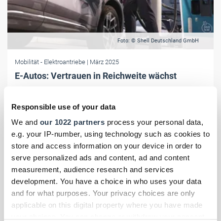
Foto: © Shell Deutschland GmbH
Mobilität
- Elektroantriebe
| März 2025
E-Autos: Vertrauen in Reichweite wächst
Laut einer aktuellen Elektromobilitätsstudie von Shell Recharge zeigt
Deutschland zunehmend Vertrauen in E-Mobilität – besonders in
Responsible use of your data
Sachen Reichweite.
We and
our 1022 partners
process your personal data,
e.g. your IP-number, using technology such as cookies to
store and access information on your device in order to
serve personalized ads and content, ad and content
measurement, audience research and services
development. You have a choice in who uses your data
and for what purposes. Your privacy choices are only
applicable on this digital property where you have made
your choices. You can change or withdraw your consent