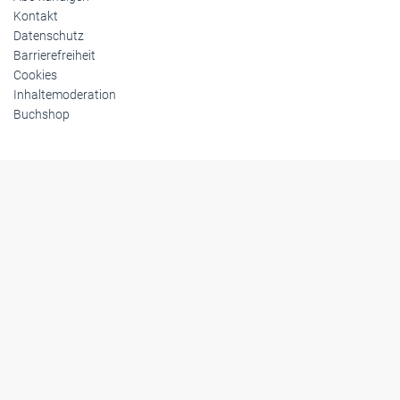
© 2026 handwerksblatt.de
Startseite
Impressum
Abo kündigen
Kontakt
Datenschutz
Barrierefreiheit
Cookies
Inhaltemoderation
Buchshop