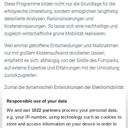
Diese Programme bilden nicht nur die Grundlage für die
erfolgreiche Umstellung, sondern ermöglichen langfristig
detaillierte Analysen, Rationalisierungen und
Kosteneinsparungen. So lasse sich eine nachhaltige und
zugleich wirtschaftliche grüne Mobilität realisieren.
Weil einmal getroffene Entscheidungen und Maßnahmen
nur mit großem Kostenaufwand revidierten lassen,
empfiehlt es sich, abhängig von der Größe des Fuhrparks,
auf externe Expertise und Erfahrungen mit der Umrüstung
zurückzugreifen.
Zumal die dynamischen Entwicklungen der Elektromobilität
und deren regulatorische Rahmenbedingungen zu
Responsible use of your data
berücksichtigen sind. Man muss zudem wissen, was die
Hersteller im Köcher haben und gegebenenfalls auch
We and
our 1022 partners
process your personal data,
technische Entwicklungen abwarten.
e.g. your IP-number, using technology such as cookies to
store and access information on your device in order to