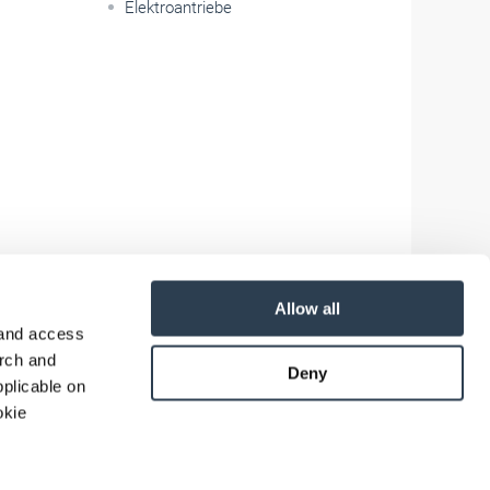
Elektroantriebe
Allow all
 and access
arch and
Deny
plicable on
okie