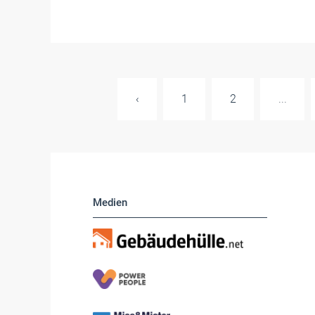
‹
1
2
...
Medien