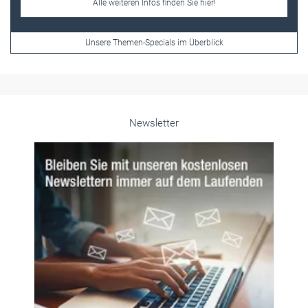
Newsletter
© PeopleImages/istockphoto.com