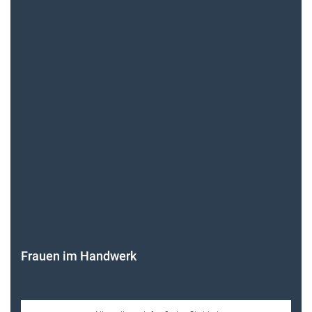
Frauen im Handwerk
Alle weiteren Infos finden Sie hier!
Unsere Themen-Specials im Überblick