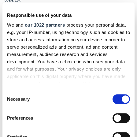
Quelle: ZDH
Asbest beim Bauen im Bestand: Leitfaden für
Responsible use of your data
handwerksnahe Tätigkeiten
We and
our 1022 partners
process your personal data,
e.g. your IP-number, using technology such as cookies to
Ein Leitfaden für den Umgang mit Asbest bei
store and access information on your device in order to
handwerksnahen Tätigkeiten ist
auf der Internetseite
serve personalized ads and content, ad and content
der BG BAU als PDF kostenlos erhältlich
. Neben
measurement, audience research and services
Informationen zu Schutzmaßnahmen und Entsorgung
development. You have a choice in who uses your data
enthält der Leitfaden unter anderem eine Checkliste zu
and for what purposes. Your privacy choices are only
den Maßnahmen.
bgbau.de
applicable on this digital property where you have made
your choices. You can change or withdraw your consent
any time from the Cookie Declaration or by clicking on
Consent
DHB jetzt auch digital!
the Privacy trigger icon.
Necessary
Selection
Einfach hier klicken und für das digitale Deutsche
If you allow, we would also like to:
Handwerksblatt (DHB) registrieren!
Preferences
Collect information about your geographical location
which can be accurate to within several meters
Text:
Claudia Stemick
/
handwerksblatt.de
Identify your device by actively scanning it for
Statistics