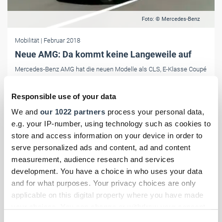
Foto: © Mercedes-Benz
Mobilität
| Februar 2018
Neue AMG: Da kommt keine Langeweile auf
Mercedes-Benz AMG hat die neuen Modelle als CLS, E-Klasse Coupé
sowie E-Klasse Cabriolet eingeführt. Preise stehen noch nicht fest.
Responsible use of your data
We and
our 1022 partners
process your personal data,
e.g. your IP-number, using technology such as cookies to
store and access information on your device in order to
serve personalized ads and content, ad and content
measurement, audience research and services
development. You have a choice in who uses your data
and for what purposes. Your privacy choices are only
applicable on this digital property where you have made
your choices. You can change or withdraw your consent
any time from the Cookie Declaration or by clicking on