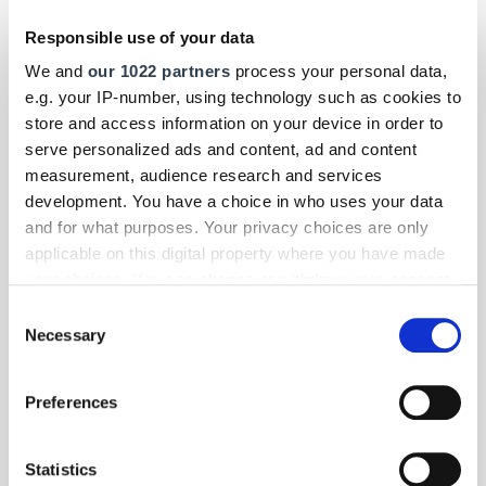
durchführt, muss die Ergebnisse zum Jahresbeginn einreichen. Wie
man es einfach und effizient erledigt.
Responsible use of your data
We and
our 1022 partners
process your personal data,
e.g. your IP-number, using technology such as cookies to
store and access information on your device in order to
serve personalized ads and content, ad and content
measurement, audience research and services
development. You have a choice in who uses your data
and for what purposes. Your privacy choices are only
applicable on this digital property where you have made
your choices. You can change or withdraw your consent
any time from the Cookie Declaration or by clicking on
Consent
the Privacy trigger icon.
Necessary
Selection
If you allow, we would also like to:
Preferences
Collect information about your geographical location
Foto: © privat
which can be accurate to within several meters
Identify your device by actively scanning it for
Statistics
Betriebsführung
| Februar 2026