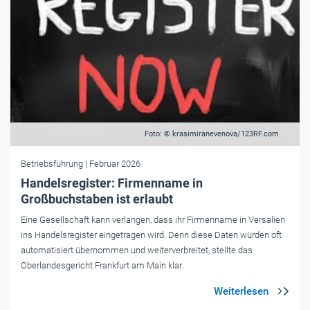
Foto: © krasimiranevenova/123RF.com
Betriebsführung
| Februar 2026
Handelsregister: Firmenname in
Großbuchstaben ist erlaubt
Eine Ge­sell­schaft kann ver­lan­gen, dass ihr Fir­men­na­me in Ver­sa­li­en
ins Han­dels­re­gis­ter ein­ge­tra­gen wird. Denn diese Da­ten wür­den oft
au­to­ma­ti­siert über­nom­men und wei­ter­ver­brei­tet, stellte das
Oberlandesgericht Frank­furt am Main klar.