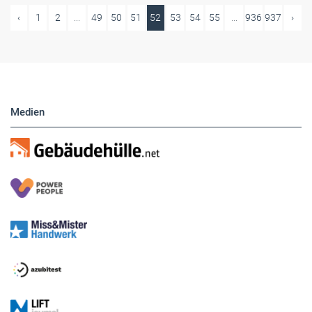
‹
1
2
...
49
50
51
52
53
54
55
...
936
937
›
Medien