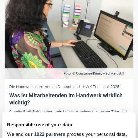
Foto: © Constanze Knaack-Schweigstill
Die Handwerkskammern in Deutschland
- HWK Trier
| Juli 2025
Was ist Mitarbeitenden im Handwerk wirklich
wichtig?
Claudia Steil, Betriebsberaterin bei der Handwerkskammer Trier, hilft
Mitarbeiterinnen und Mitarbeitern im Handwerk, diese Frage in Ihrem
Responsible use of your data
Betrieb zu klären.
We and
our 1022 partners
process your personal data,