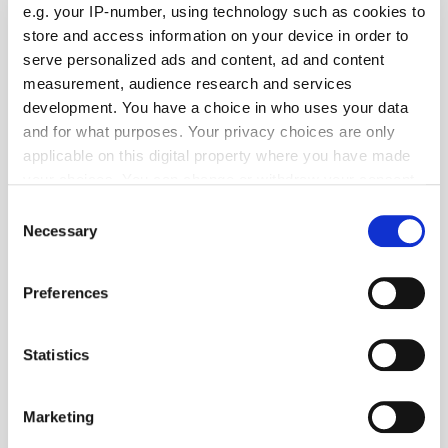
e.g. your IP-number, using technology such as cookies to
store and access information on your device in order to
serve personalized ads and content, ad and content
measurement, audience research and services
development. You have a choice in who uses your data
and for what purposes. Your privacy choices are only
applicable on this digital property where you have made
your choices. You can change or withdraw your consent
any time from the Cookie Declaration or by clicking on
Consent
the Privacy trigger icon.
Necessary
Selection
If you allow, we would also like to:
Preferences
Collect information about your geographical location
which can be accurate to within several meters
Foto: © bartusp/123RF.com
Identify your device by actively scanning it for
Statistics
Die Handwerkskammern in Deutschland
- HWK Trier
| Juli 2025
specific characteristics (fingerprinting)
Das neue Weiterbildungsprogramm der HWK ist
Find out more about how your personal data is processed
Marketing
da!
and set your preferences in the
details section
.