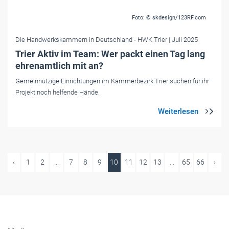
Foto: © skdesign/123RF.com
Die Handwerkskammern in Deutschland
- HWK Trier
| Juli 2025
Trier Aktiv im Team: Wer packt einen Tag lang
ehrenamtlich mit an?
Gemeinnützige Einrichtungen im Kammerbezirk Trier suchen für ihr
Projekt noch helfende Hände.
‹
1
2
...
7
8
9
10
11
12
13
...
65
66
›