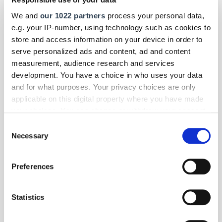
Menuires gehört zum größten zusammenhängenden Skigebiet der
Welt, ein Teil der Trois Vallées.
We and
our 1022 partners
process your personal data,
e.g. your IP-number, using technology such as cookies to
store and access information on your device in order to
serve personalized ads and content, ad and content
measurement, audience research and services
development. You have a choice in who uses your data
and for what purposes. Your privacy choices are only
applicable on this digital property where you have made
your choices. You can change or withdraw your consent
any time from the Cookie Declaration or by clicking on
Consent
the Privacy trigger icon.
Necessary
Selection
If you allow, we would also like to:
Preferences
Collect information about your geographical location
which can be accurate to within several meters
Foto: © Stihl
Identify your device by actively scanning it for
Statistics
specific characteristics (fingerprinting)
Panorama
- Gesellschaft
| Oktober 2025
Find out more about how your personal data is processed