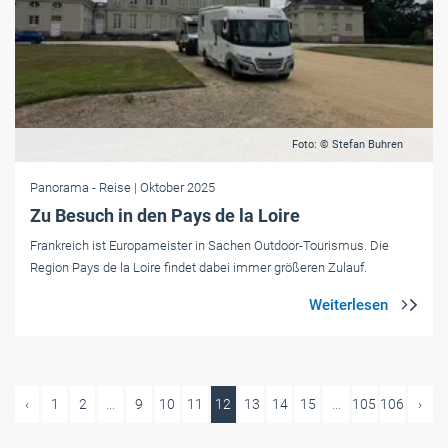
Foto: © Stefan Buhren
Panorama
- Reise
| Oktober 2025
Zu Besuch in den Pays de la Loire
Frankreich ist Europameister in Sachen Outdoor-Tourismus. Die
Region Pays de la Loire findet dabei immer größeren Zulauf.
‹
1
2
...
9
10
11
12
13
14
15
...
105
106
›