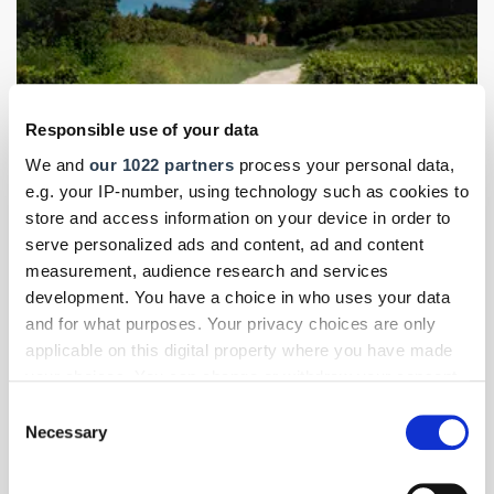
Responsible use of your data
We and
our 1022 partners
process your personal data,
e.g. your IP-number, using technology such as cookies to
store and access information on your device in order to
serve personalized ads and content, ad and content
measurement, audience research and services
Foto: © Jeep
development. You have a choice in who uses your data
and for what purposes. Your privacy choices are only
Elektromobilität für Handwerk & Mittelstand
- Themen-Specials
|
applicable on this digital property where you have made
März 2026
your choices. You can change or withdraw your consent
Jeep Compass: Schärferer Look, elektrischer
any time from the Cookie Declaration or by clicking on
Consent
Kurs
the Privacy trigger icon.
Necessary
Selection
Der neue Jeep Compass zeigt sich größer, kantiger und ist
erstmals auch als Stromer erhältlich. Wir haben uns das
If you allow, we would also like to: