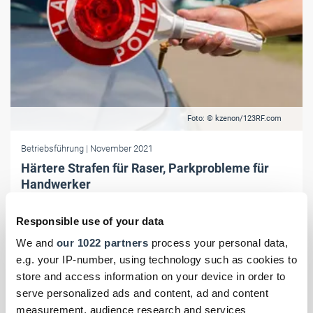
Foto: © kzenon/123RF.com
Betriebsführung
| November 2021
Härtere Strafen für Raser, Parkprobleme für
Handwerker
Der neue Bußgeldkatalog für den Straßenverkehr gilt ab dem 9.
November. Er sieht empfindliche Strafen für Tempoverstöße vor,
Responsible use of your data
Fahrverbote werden aber nicht so schnell verhängt. Das Handwerk
We and
our 1022 partners
process your personal data,
vermisst Sonderregelungen für Parkmöglichkeiten.
e.g. your IP-number, using technology such as cookies to
store and access information on your device in order to
serve personalized ads and content, ad and content
measurement, audience research and services