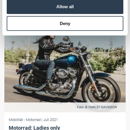
Ab 2022 sollen die Dokumente stufenweise ersetzt werden.
our social media, advertising and analytics partners who
Allow all
may combine it with other information that you’ve
provided to them or that they’ve collected from your use
Deny
of their services.
Weitere Informationen:
Impressum
Datenschutz
Foto: © HARLEY-DAVIDSON
Mobilität
- Motorrad
| Juli 2021
Motorrad: Ladies only