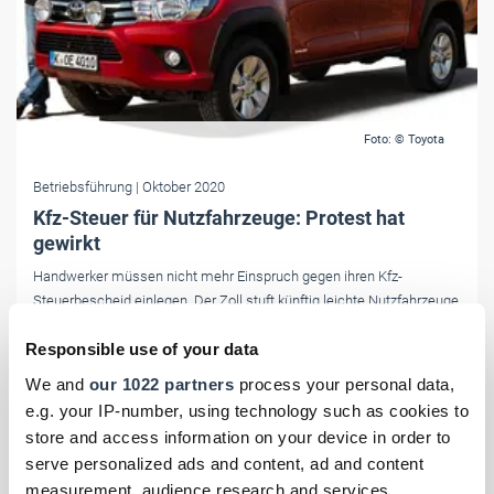
Foto: © Toyota
Betriebsführung
| Oktober 2020
Kfz-Steuer für Nutzfahrzeuge: Protest hat
gewirkt
Handwerker müssen nicht mehr Einspruch gegen ihren Kfz-
Steuerbescheid einlegen. Der Zoll stuft künftig leichte Nutzfahrzeuge
wieder als Lkw und nicht mehr als Pkw ein. Der Protest des
Responsible use of your data
Handwerks hat sich ausgezahlt.
We and
our 1022 partners
process your personal data,
e.g. your IP-number, using technology such as cookies to
store and access information on your device in order to
serve personalized ads and content, ad and content
measurement, audience research and services