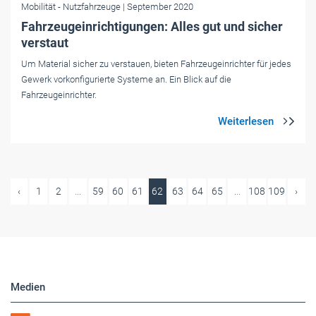
Mobilität
- Nutzfahrzeuge
| September 2020
Fahrzeugeinrichtigungen: Alles gut und sicher
verstaut
Um Material sicher zu verstauen, bieten Fahrzeugeinrichter für jedes
Gewerk vorkonfigurierte Systeme an. Ein Blick auf die
Fahrzeugeinrichter.
‹
1
2
...
59
60
61
62
63
64
65
...
108
109
›
Medien