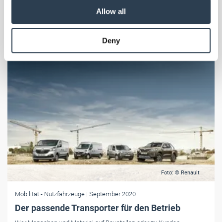
our social media, advertising and analytics partners who
Allow all
may combine it with other information that you’ve
provided to them or that they’ve collected from your use
Deny
of their services.
Weitere Informationen:
Impressum
Datenschutz
Foto: © Renault
Mobilität
- Nutzfahrzeuge
| September 2020
Der passende Transporter für den Betrieb