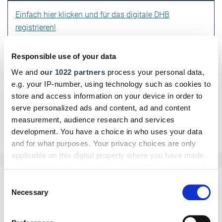
Einfach hier klicken und für das digitale DHB
registrieren!
Text:
Verena S. Ulbrich
/
handwerksblatt.de
Responsible use of your data
We and
our 1022 partners
process your personal data,
e.g. your IP-number, using technology such as cookies to
store and access information on your device in order to
serve personalized ads and content, ad and content
measurement, audience research and services
Zurück zur Übersicht
development. You have a choice in who uses your data
and for what purposes. Your privacy choices are only
applicable on this digital property where you have made
your choices. You can change or withdraw your consent
any time from the Cookie Declaration or by clicking on
Consent
Kommentar schreiben
the Privacy trigger icon.
Necessary
Selection
Name
If you allow, we would also like to: