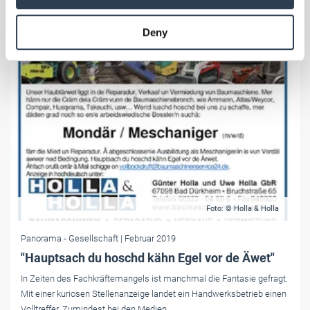
may combine it with other information that you’ve
provided to them or that they’ve collected from your use
Deny
of their services.
Weitere Informationen:
Impressum
Datenschutz
Foto: © Holla & Holla
Panorama
- Gesellschaft
| Februar 2019
"Hauptsach du hoschd kähn Egel vor de Äwet"
In Zeiten des Fachkräftemangels ist manchmal die Fantasie gefragt.
Mit einer kuriosen Stellenanzeige landet ein Handwerksbetrieb einen
Volltreffer. Zumindest bei den Medien.