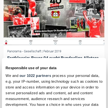
Panorama
- Gesellschaft
| Februar 2019
Erstklassig: Bayer 04 sucht Bundesliga Allstars
Bayer 04 erinnert zum Jubiläum "40 Jahre Bundesliga unter dem
Responsible use of your data
Bayer-Kreuz" an die vielen Fußball-Legenden des Vereins. Über die
We and
our 1022 partners
process your personal data,
besten Spieler der Historie können Fans jetzt online abstimmen.
e.g. your IP-number, using technology such as cookies to
store and access information on your device in order to
serve personalized ads and content, ad and content
measurement, audience research and services
development. You have a choice in who uses your data