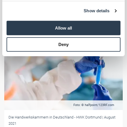
Gespräch mit CDU-Landtagsabgeordneten Jörg Blöming.
We use cookies to personalise content and ads, to
Show details
provide social media features and to analyse our traffic.
We also share information about your use of our site with
our social media, advertising and analytics partners who
Allow all
may combine it with other information that you’ve
provided to them or that they’ve collected from your use
Deny
of their services.
Weitere Informationen:
Impressum
Datenschutz
Foto: © halfpoint/123RF.com
Die Handwerkskammern in Deutschland
- HWK Dortmund
| August
2021