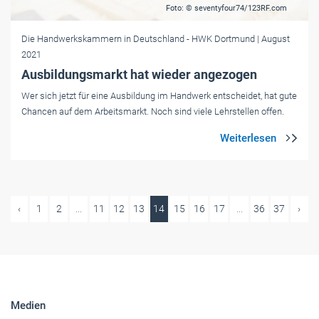
Foto: © seventyfour74/123RF.com
Die Handwerkskammern in Deutschland
- HWK Dortmund
| August
2021
Ausbildungsmarkt hat wieder angezogen
Wer sich jetzt für eine Ausbildung im Handwerk entscheidet, hat gute
Chancen auf dem Arbeitsmarkt. Noch sind viele Lehrstellen offen.
‹
1
2
...
11
12
13
14
15
16
17
...
36
37
›
Medien