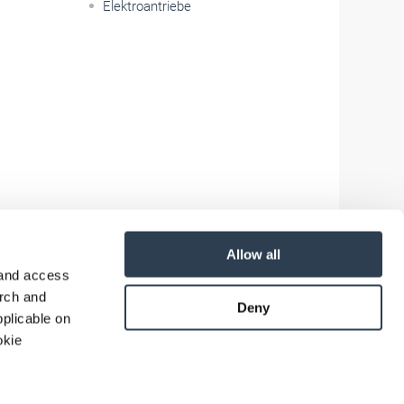
Elektroantriebe
Allow all
 and access
arch and
Deny
plicable on
okie