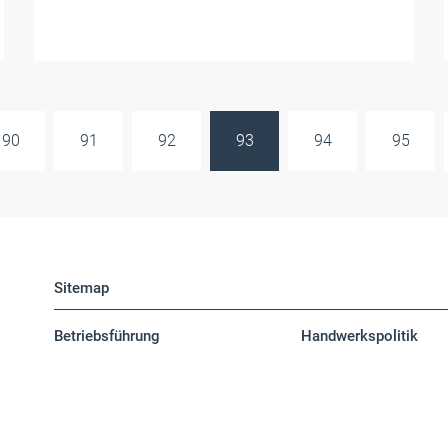
90
91
92
93
94
95
Sitemap
Betriebsführung
Handwerkspolitik