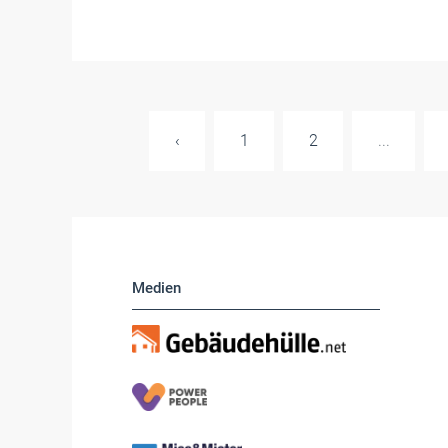
‹
1
2
...
Medien