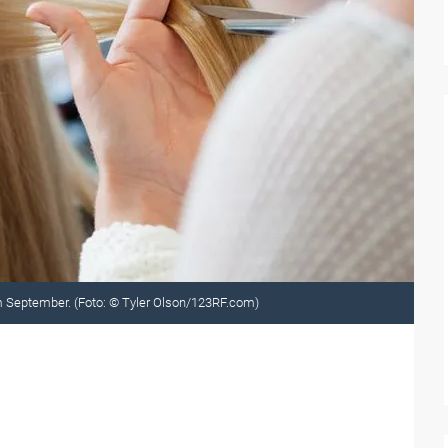
m September. (Foto: © Tyler Olson/123RF.com)