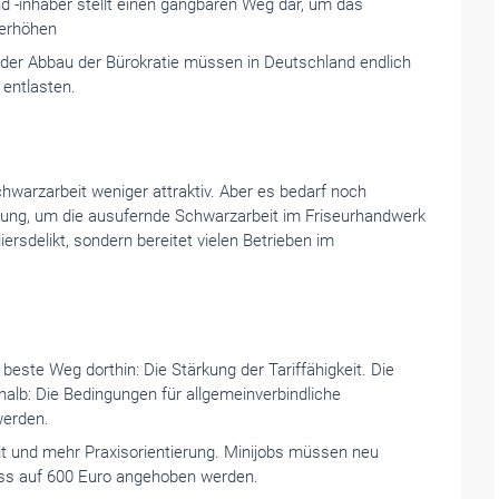
d -inhaber stellt einen gangbaren Weg dar, um das
 erhöhen
d der Abbau der Bürokratie müssen in Deutschland endlich
 entlasten.
arzarbeit weniger attraktiv. Aber es bedarf noch
ung, um die ausufernde Schwarzarbeit im Friseurhandwerk
ersdelikt, sondern bereitet vielen Betrieben im
 beste Weg dorthin: Die Stärkung der Tariffähigkeit. Die
shalb: Die Bedingungen für allgemeinverbindliche
werden.
it und mehr Praxisorientierung. Minijobs müssen neu
uss auf 600 Euro angehoben werden.