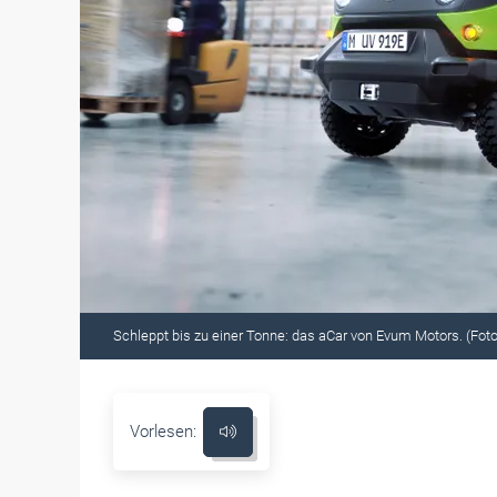
Schleppt bis zu einer Tonne: das aCar von Evum Motors. (Fot
Vorlesen: