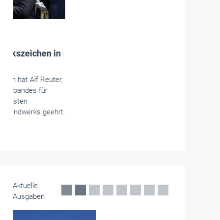
Handwerkspolitik
Portal für E-Auto-Förderprogramm
freigeschaltet
Privatpersonen können die E-Auto-Förderung ab
sofort digital beantragen. Die Kfz-Betriebe wollen
ihre Kunden für die Förderung zu begeistern, sagt
der ZDK. Dafür bräuchten sie eine verlässliche
Absicherung im Beratungsgespräch.
Mai 2026
Aktuelle
Ausgaben