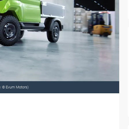
o: © Evum Motors)