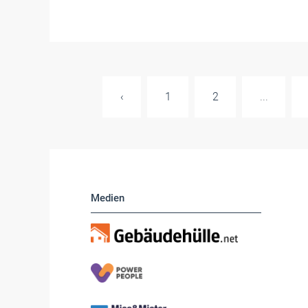
‹
1
2
...
Medien