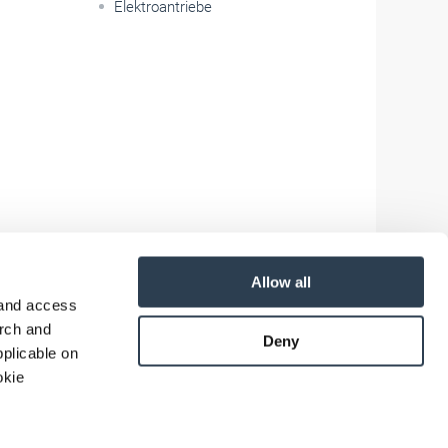
Elektroantriebe
Allow all
 and access
arch and
Deny
plicable on
okie