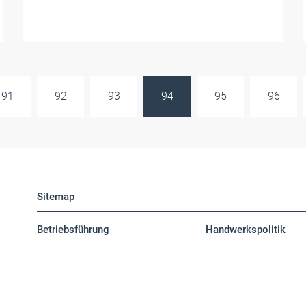
91
92
93
94
95
96
Sitemap
Betriebsführung
Handwerkspolitik