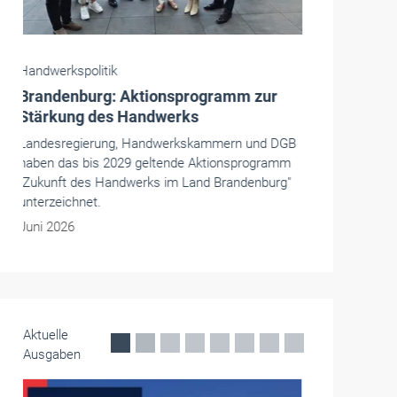
Handwerkspolitik
Handwerk und Mittelstand: Dringender
Handlungsbedarf auf EU-Ebene
In der Vertretung des Freistaats Bayern in
Brüssel hatten der Bayerische Handwerkstag
und der Westdeutsche Handwerkskammertag zu
einer gemeinsamen Veranstaltung geladen. Es
ging um die Sichtbarkeit von Mittelstand und
Handwerk auf EU-Ebene.
Mai 2026
Aktuelle
Ausgaben