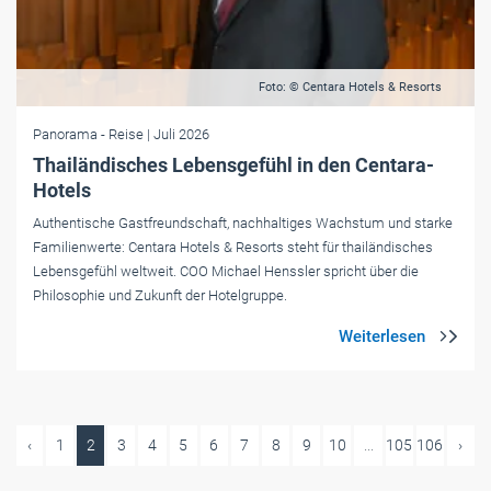
Foto: © Centara Hotels & Resorts
Panorama
- Reise
| Juli 2026
Thailändisches Lebensgefühl in den Centara-
Hotels
Authentische Gastfreundschaft, nachhaltiges Wachstum und starke
Familienwerte: Centara Hotels & Resorts steht für thailändisches
Lebensgefühl weltweit. COO Michael Henssler spricht über die
Philosophie und Zukunft der Hotelgruppe.
‹
1
2
3
4
5
6
7
8
9
10
...
105
106
›