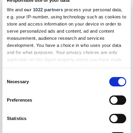
Responsible use of your data
Menschen mit Behinderung: Der Campus Hörakustik in Lübeck erhält
SoVD-Gütesiegel vom Sozialverband Deutschland.
We and
our 1022 partners
process your personal data,
e.g. your IP-number, using technology such as cookies to
store and access information on your device in order to
serve personalized ads and content, ad and content
measurement, audience research and services
development. You have a choice in who uses your data
and for what purposes. Your privacy choices are only
applicable on this digital property where you have made
your choices. You can change or withdraw your consent
any time from the Cookie Declaration or by clicking on
Consent
the Privacy trigger icon.
Necessary
Selection
If you allow, we would also like to:
Preferences
Collect information about your geographical location
which can be accurate to within several meters
Identify your device by actively scanning it for
Foto: © Lernidee
Statistics
specific characteristics (fingerprinting)
Panorama
- Reise
| Juli 2026
Find out more about how your personal data is processed