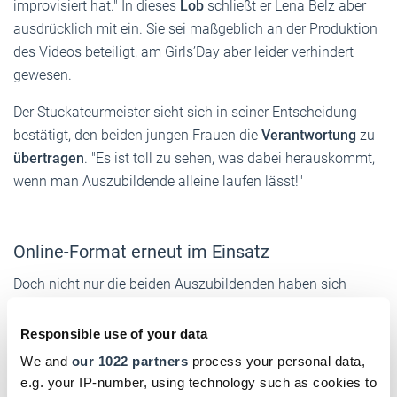
improvisiert hat." In dieses
Lob
schließt er Lena Belz aber
ausdrücklich mit ein. Sie sei maßgeblich an der Produktion
des Videos beteiligt, am Girls’Day aber leider verhindert
gewesen.
Der Stuckateurmeister sieht sich in seiner Entscheidung
bestätigt, den beiden jungen Frauen die
Verantwortung
zu
übertragen
. "Es ist toll zu sehen, was dabei herauskommt,
wenn man Auszubildende alleine laufen lässt!"
Online-Format erneut im Einsatz
Doch nicht nur die beiden Auszubildenden haben sich
bewährt. Das
Online-Format
konnte der Geschäftsführer
von Stuck Belz kurz nach dem Girls’Day
erneut einsetzen
.
Responsible use of your data
Der Handwerksbetrieb aus Bonn bietet ein
Freiwilliges
We and
our 1022 partners
process your personal data,
Soziales Jahr (FSJ) in der Denkmalpflege
an. "Im
e.g. your IP-number, using technology such as cookies to