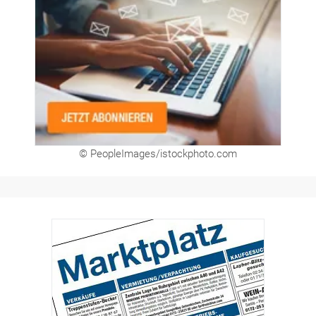
© PeopleImages/istockphoto.com