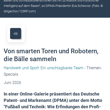
Bällen und Schraubstollenschuhen bis hin zu Robotik und Künstlicher
Intelligenz auf dem Rasen", so DPMA-Präsidentin Eva Schewior. (Foto: ©
dolgachov/123RF.com)
Von smarten Toren und Robotern,
die Bälle sammeln
Handwerk und Sport: Ein unschlagbares Team
- Themen-
Specials
Juni 2026
In einer Online-Galerie präsentiert das Deutsche
Patent- und Markenamt (DPMA) unter dem Motto
"Fußball und Technik: Wie Erfindungen den Profi-