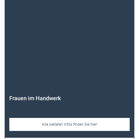
Frauen im Handwerk
Alle weiteren Infos finden Sie hier!
Unsere Themen-Specials im Überblick
Newsletter