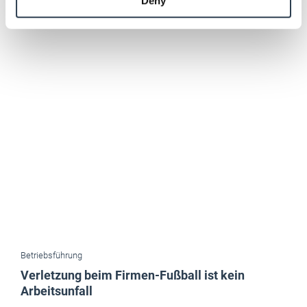
Deny
of their services.
Weitere Informationen:
Impressum
Datenschutz
Betriebsführung
Verletzung beim Firmen-Fußball ist kein
Arbeitsunfall
Eine Arbeitnehmerin verletzte sich bei einem Fußball-Cup des
Unternehmens am Knie. Das Sozialgericht Hannover sah darin aber
keinen Arbeitsunfall.
Mai 2026