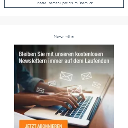
© PeopleImages/istockphoto.com