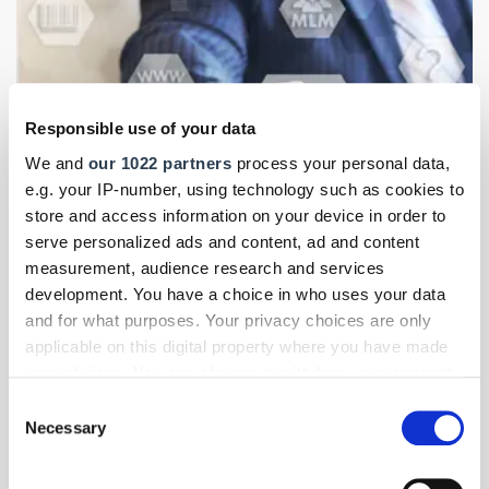
Responsible use of your data
We and
our 1022 partners
process your personal data,
e.g. your IP-number, using technology such as cookies to
store and access information on your device in order to
serve personalized ads and content, ad and content
measurement, audience research and services
Foto: © stanislauv/123RF.com
development. You have a choice in who uses your data
Digitales Handwerk
- Themen-Specials
| Januar 2026
and for what purposes. Your privacy choices are only
Open Source als Baustein der Digitalstrategie
applicable on this digital property where you have made
your choices. You can change or withdraw your consent
Handwerk 4.0: Open-Source-Software ist in vielen
any time from the Cookie Declaration or by clicking on
Unternehmen ein zentraler Bestandteil digitaler Prozesse.
Consent
the Privacy trigger icon.
Die Gratis-Lösungen eröffnen neue Möglichkeiten, Abläufe
Necessary
Selection
effizienter und günstiger zu gestalten. Doch worauf sollte
man achten?
If you allow, we would also like to: