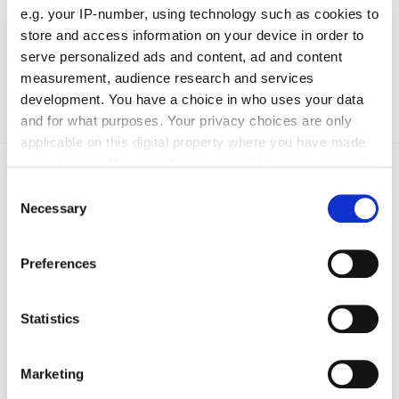
e.g. your IP-number, using technology such as cookies to
store and access information on your device in order to
serve personalized ads and content, ad and content
measurement, audience research and services
Absenden
development. You have a choice in who uses your data
and for what purposes. Your privacy choices are only
applicable on this digital property where you have made
your choices. You can change or withdraw your consent
Das könnte Sie auch interessieren:
any time from the Cookie Declaration or by clicking on
Consent
the Privacy trigger icon.
Necessary
Selection
If you allow, we would also like to:
Preferences
Collect information about your geographical location
which can be accurate to within several meters
Identify your device by actively scanning it for
Statistics
specific characteristics (fingerprinting)
Find out more about how your personal data is processed
Marketing
and set your preferences in the
details section
.