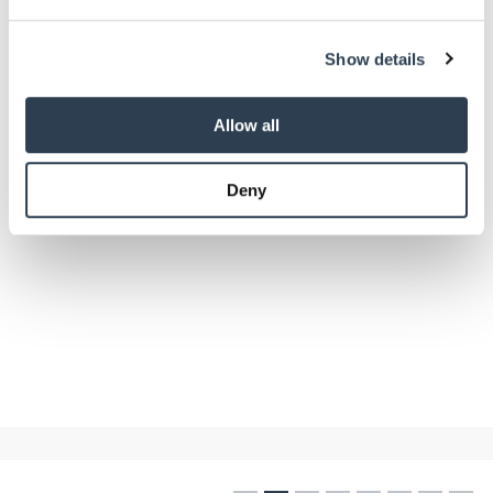
We use cookies to personalise content and ads, to
Show details
provide social media features and to analyse our traffic.
We also share information about your use of our site with
our social media, advertising and analytics partners who
Allow all
may combine it with other information that you’ve
provided to them or that they’ve collected from your use
Deny
of their services.
Weitere Informationen:
Impressum
Datenschutz
Betriebsführung
Signal Iduna schafft erneut Rekordergebnis
Trotz eines schwierigen Umfelds steigerte der
Handwerksversicherer sein Vertriebsergebnis auf über 405 Millionen
Euro.
Juni 2026