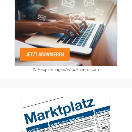
© PeopleImages/istockphoto.com