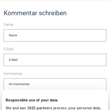
Kommentar schreiben
Name
E-Mail
Kommentar
Bitte geben Sie "Kommentar" rückwärts ein.
Responsible use of your data
We and
our 1022 partners
process your personal data,