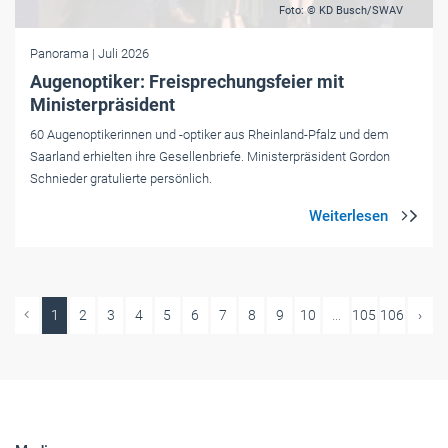
Foto: © KD Busch/SWAV
Panorama
| Juli 2026
Augenoptiker: Freisprechungsfeier mit
Ministerpräsident
60 Augenoptikerinnen und -optiker aus Rheinland-Pfalz und dem
Saarland erhielten ihre Gesellenbriefe. Ministerpräsident Gordon
Schnieder gratulierte persönlich.
1
2
3
4
5
6
7
8
9
10
...
105
106
›