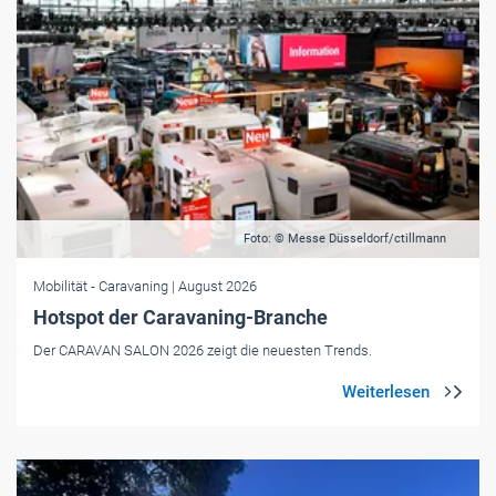
Foto: © Messe Düsseldorf/ctillmann
Mobilität
- Caravaning
| August 2026
Hotspot der Caravaning-Branche
Der CARAVAN SALON 2026 zeigt die neuesten Trends.