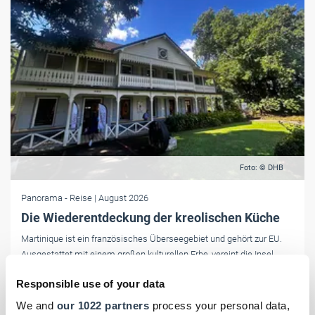
Foto: © DHB
Panorama
- Reise
| August 2026
Die Wiederentdeckung der kreolischen Küche
Martinique ist ein französisches Überseegebiet und gehört zur EU.
Ausgestattet mit einem großen kulturellen Erbe, vereint die Insel
karibisches Flair mit dem französischen Laissez-faire. Ein weiteres
Responsible use of your data
Plus: Für die Einreise reicht der Personalausweis. Bezahlt wird in
Euro.
We and
our 1022 partners
process your personal data,